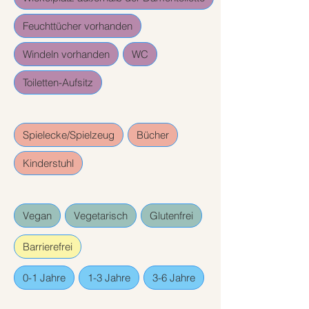
Feuchttücher vorhanden
Windeln vorhanden
WC
Toiletten-Aufsitz
Spielecke/Spielzeug
Bücher
Kinderstuhl
Vegan
Vegetarisch
Glutenfrei
Barrierefrei
0-1 Jahre
1-3 Jahre
3-6 Jahre