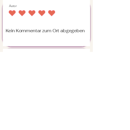
Autor
durchschnittliches Rating ist 4.5 von 5
Kein Kommentar zum Ort abgegeben
Autor
durchschnittliches Rating ist 4.5 von 5
Kein Kommentar zum Ort abgegeben
Nino
Nauten