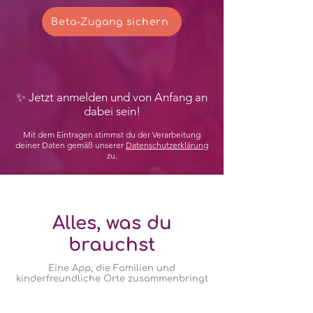
Beta-Zugang sichern
✨ Jetzt anmelden und von Anfang an
dabei sein!
Mit dem Eintragen stimmst du der Verarbeitung
deiner Daten gemäß unserer
Datenschutzerklärung
zu.
Alles, was du
brauchst
Eine App, die Familien und
kinderfreundliche Orte zusammenbringt