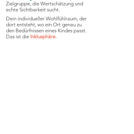
Zielgruppe, die Wertschätzung und
echte Sichtbarkeit sucht.
Dein individueller Wohlfühlraum, der
dort entsteht, wo ein Ort genau zu
den Bedürfnissen eines Kindes passt.
Das ist die
Inklusphäre.
Für Familien
Stressfreie Planung und
mehr Lebensqualität im
Alltag
Für die Region
Erreiche eine engagierte
Community und zeige dein
Engagement
Für die Gesellschaft